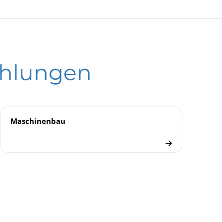
rfeder-Manometer RgG 63-1
nometer
ld
feder-Manometer
hlungen
Maschinenbau