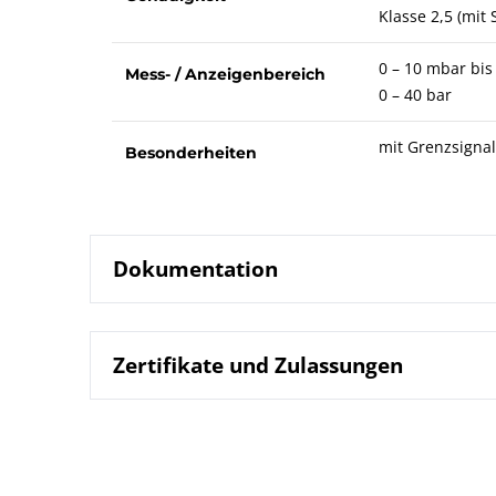
Klasse 2,5 (mit 
0 – 10 mbar bis
Mess- / Anzeigenbereich
0 – 40 bar
mit Grenzsigna
Besonderheiten
Dokumentation
Zertifikate und Zulassungen
3201.90 Pla
Datenblatt
B00-100 Ma
Betriebsanleitung
B09-100 Man
DIN EN ISO 9001 | Zertifikat | Standort Beierfe