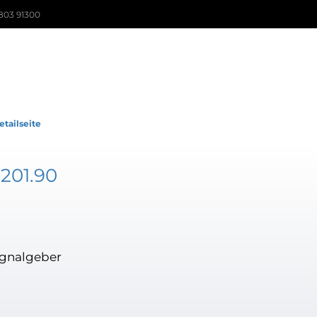
803 91300
etailseite
201.90
ignalgeber