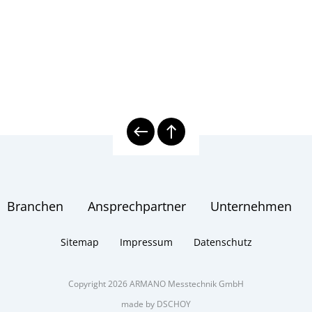
lmanometer DPG1030 LILLYpress PLUS
isions-Digitalmanometer LILLYpress PLUS
Assistent
ronische Druckmesstechnik
Serie
mformer
Branchen
Ansprechpartner
Unternehmen
Sitemap
Impressum
Datenschutz
Copyright 2026 ARMANO Messtechnik GmbH
made by DSCHOY