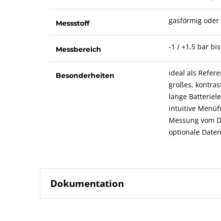
gasförmig oder 
Messstoff
-1 / +1,5 bar bi
Messbereich
ideal als Refer
Besonderheiten
großes, kontras
lange Batterie
intuitive Menüf
Messung vom Dr
optionale Daten
Dokumentation