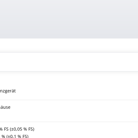
enzgerät
häuse
% FS (±0,05 % FS)
 % (±0,1 % FS)