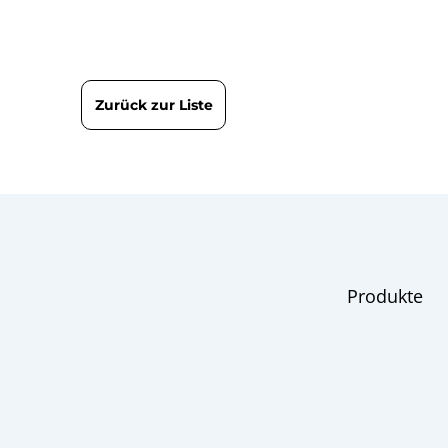
9643 Digita
Datenblatt
B09-643 Präz
Betriebsanleitung
Zurück zur Liste
Kolbenkraft-
Produktblatt
9000 | Elekt
Übersicht
Flyer | Lilly-
Flyer
Druckmessu
Checkliste
Produkte