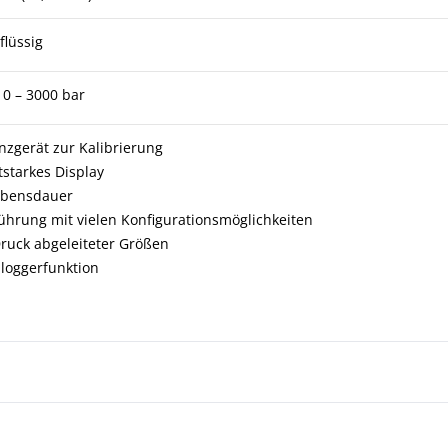
flüssig
s 0 – 3000 bar
enzgerät zur Kalibrierung
tstarkes Display
lebensdauer
ührung mit vielen Konfigurationsmöglichkeiten
uck abgeleiteter Größen
loggerfunktion