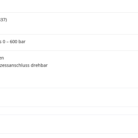
837)
s 0 – 600 bar
en
ozessanschluss drehbar
lmanometer DPG 400