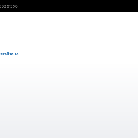
803 91300
etailseite