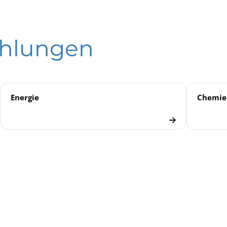
italmanometer DPG 400
ld
ronische Druckmesstechnik
hlungen
mformer
Energie
Chemie