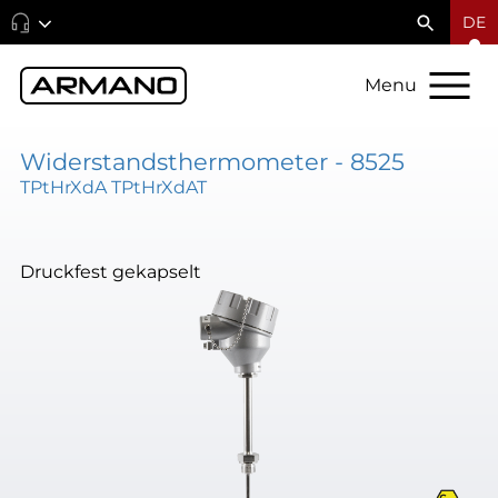
DE
Menu
Widerstandsthermometer - 8525
TPtHrXdA TPtHrXdAT
Druckfest gekapselt