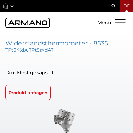
DE
Menu
Widerstandsthermometer - 8535
TPtSrXdA TPtSrXdAT
Druckfest gekapselt
Produkt anfragen