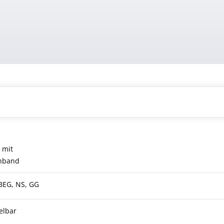
 mit
nnband
BEG, NS, GG
elbar