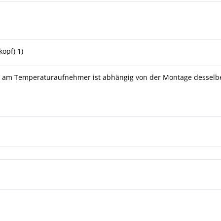
kopf) 1)
rt am Temperaturaufnehmer ist abhängig von der Montage desselbe
element TTeO TTeOT fuer Rohroberflaechenmessung
erstandsthermometer | Thermoelemente TPt/TTe
ld