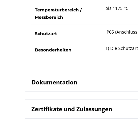
bis 1175 °C
Temperaturbereich /
Messbereich
IP65 (Anschluss
Schutzart
1) Die Schutza
Besonderheiten
Dokumentation
Zertifikate und Zulassungen
8670 Thermo
Datenblatt
B08-500 Wid
Betriebsanleitung
DIN EN ISO 9001 | Zertifikat | Standort Beierfe