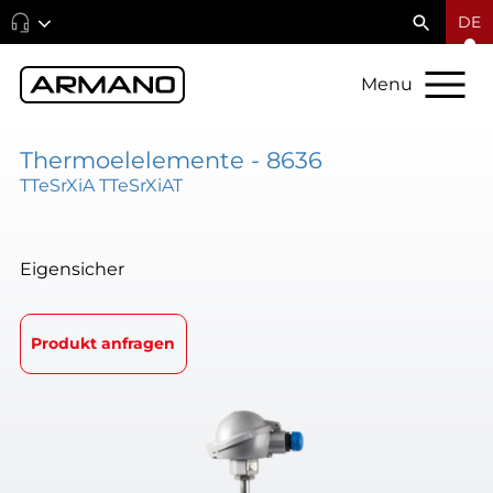
DE
Menu
Thermoelelemente - 8636
TTeSrXiA TTeSrXiAT
Eigensicher
Produkt anfragen