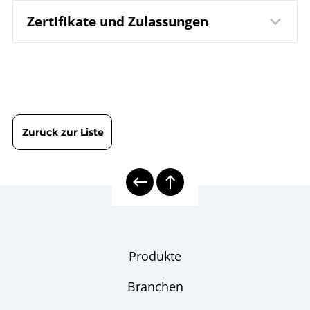
Zertifikate und Zulassungen
8630 Thermoelement
Datenblatt
TTeHoSrA TTeHoSrAT mit
mehrteiligem Schutzrohr
DIN EN ISO 9001 | Zertifikat | Standort Beierfeld
B08-500
Betriebsanleitung
DIN EN ISO 9001 | Zertifikat | Standort Wesel
Widerstandsthermometer
| Thermoelemente
Zurück zur Liste
TPt/TTe
8000E | Elektrische
Übersicht
Temperaturmesstechnik
elektrische Thermometer
Checkliste
Produkte
Branchen