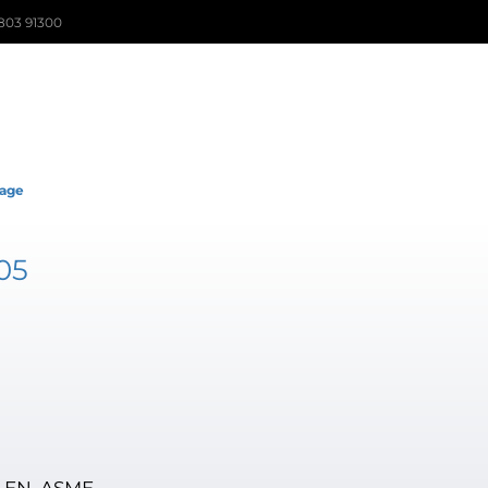
803 91300
rage
05
N EN, ASME