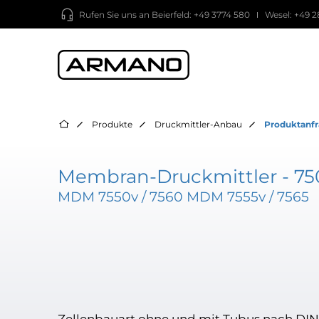
Rufen Sie uns an
Beierfeld: +49 3774 580
Wesel: +49 2
Produkte
Druckmittler-Anbau
Produktanf
Membran-Druckmittler - 75
MDM 7550v / 7560 MDM 7555v / 7565
Zellenbauart ohne und mit Tubus nach DI