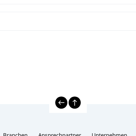
chaft-Druckmittler TDM7710
bran-Rohr-Druckmittler
ld
Branchen
Ansprechpartner
Unternehmen