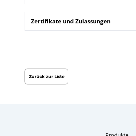
Zertifikate und Zulassungen
7710 Tauchs
Datenblatt
B07-000 Mem
Betriebsanleitung
DIN EN ISO 9001 | Zertifikat | Standort Beierfe
Druckmittler
Checkliste
DIN EN ISO 9001 | Zertifikat | Standort Wesel
Zurück zur Liste
Produkte