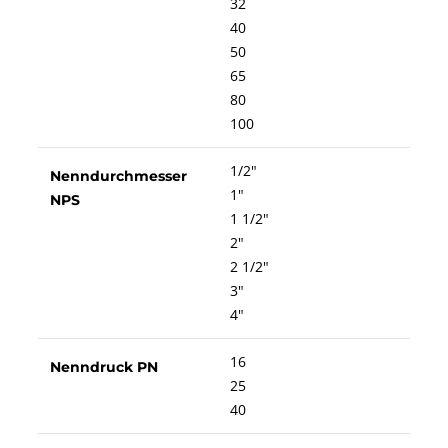
32
40
50
65
80
100
1/2"
Nenndurchmesser
1"
NPS
1 1/2"
2"
2 1/2"
3"
4"
16
Nenndruck PN
25
40