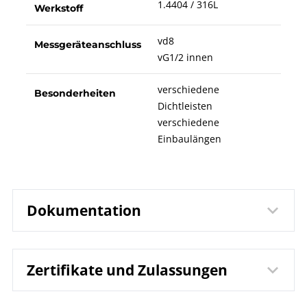
1.4404 / 316L
Werkstoff
vd8
Messgeräteanschluss
vG1/2 innen
verschiedene
Besonderheiten
Dichtleisten
verschiedene
Einbaulängen
Dokumentation
Zertifikate und Zulassungen
7600 Rohr-Druckmittler
Datenblatt
RDM769..