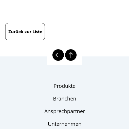
B07-000 Membran-Rohr-
Betriebsanleitung
DIN EN ISO 9001 | Zertifikat | Standort Beierfeld
Druckmittler
DIN EN ISO 9001 | Zertifikat | Standort Wesel
Druckmittler
Checkliste
Zurück zur Liste
Produkte
Branchen
Ansprechpartner
Unternehmen