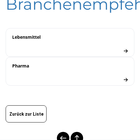
Branchenempfe
DIN EN ISO 9001 | Zertifikat | Standort Wesel
B07-000 Membran-Rohr-
Betriebsanleitung
Druckmittler
Druckmittler
Checkliste
Lebensmittel
Pharma
Zurück zur Liste