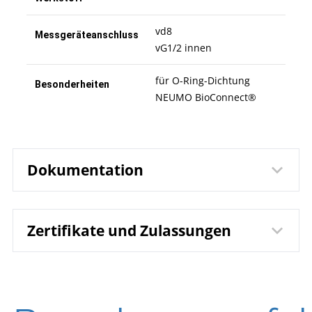
vd8
Messgeräteanschluss
vG1/2 innen
für O-Ring-Dichtung
Besonderheiten
NEUMO BioConnect®
Dokumentation
Zertifikate und Zulassungen
7303 Membran-
Datenblatt
Druckmittler MDM73.. O-
Ring-Dichtung NEUMO-
BioConnect
DIN EN ISO 9001 | Zertifikat | Standort Beierfeld