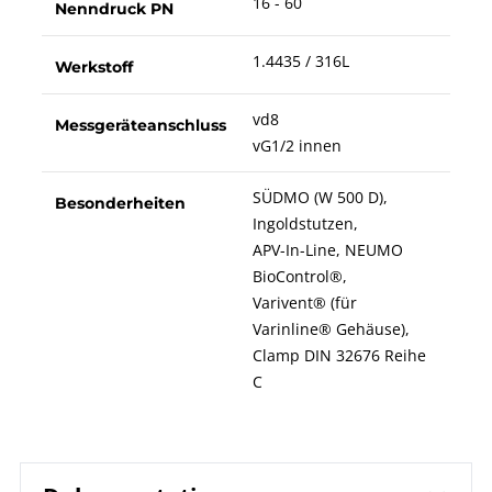
16 - 60
Nenndruck PN
1.4435 / 316L
Werkstoff
vd8
Messgeräteanschluss
vG1/2 innen
SÜDMO (W 500 D),
Besonderheiten
Ingoldstutzen,
APV-In-Line, NEUMO
BioControl®,
Varivent® (für
Varinline® Gehäuse),
Clamp DIN 32676 Reihe
C