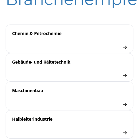
T01-000-015 Übersicht
T-Blatt
ATEX | Zertifikat | Standort Beierfeld
Kältemanometer
ATEX | Zertifikat | Standort Wesel
T01-000-032 Rohrfeder-
Manometer für
Chemie & Petrochemie
Klemmringverschraubung
T01-000-033
Reinstgasausführung VCR
Gebäude- und Kältetechnik
NG 40/50/63
1000 | Rohrfeder-
Übersicht
Manometer
Maschinenbau
Manometer
Checkliste
Halbleiterindustrie