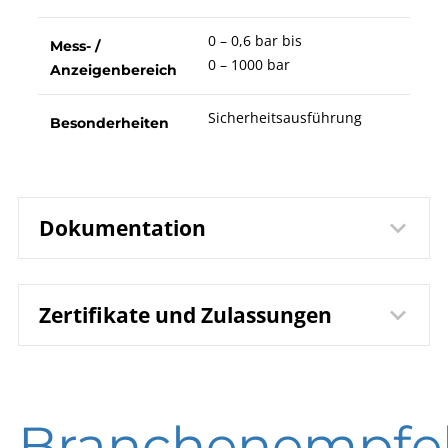
0 – 0,6 bar bis
Mess- /
0 – 1000 bar
Anzeigenbereich
Sicherheitsausführung
Besonderheiten
Dokumentation
Zertifikate und Zulassungen
DB 1610 Rohrfeder-
Datenblatt
Manometer RSCh/RSChG
63
DIN EN ISO 9001 | Zertifikat | Standort Beierfeld
B00-100 Manometer
Betriebsanleitung
Branchenempfe
DIN EN ISO 9001 | Zertifikat | Standort Wesel