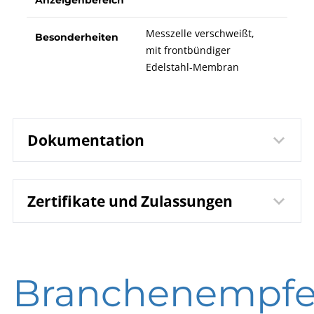
Messzelle verschweißt,
Besonderheiten
mit frontbündiger
Edelstahl-Membran
Dokumentation
Zertifikate und Zulassungen
9830.3
Datenblatt
Druckmessumformer
DTMFB
DIN EN ISO 9001 | Zertifikat | Standort Beierfeld
B09-800
Betriebsanleitung
Branchenempfe
DIN EN ISO 9001 | Zertifikat | Standort Wesel
Druckmessumformer
Typen PTM | CTM | DTM