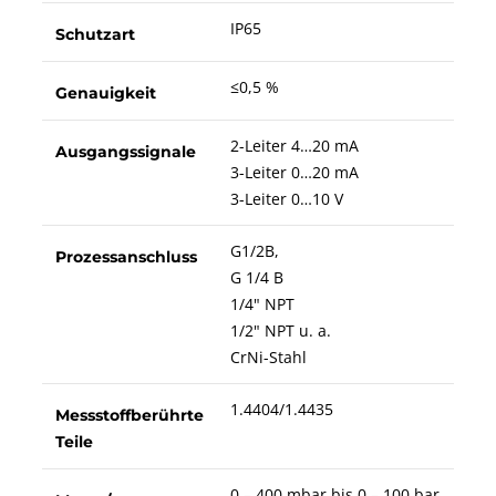
IP65
Schutzart
≤0,5 %
Genauigkeit
2-Leiter 4…20 mA
Ausgangssignale
3-Leiter 0…20 mA
3-Leiter 0…10 V
G1/2B,
Prozessanschluss
G 1/4 B
1/4" NPT
1/2" NPT u. a.
CrNi-Stahl
1.4404/1.4435
Messstoffberührte
Teile
0 – 400 mbar bis 0 – 100 bar