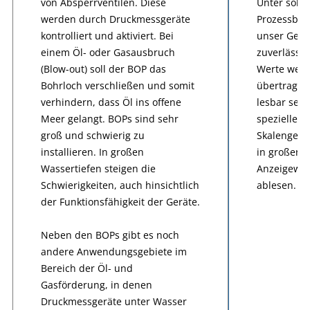
von Absperrventilen. Diese
Unter solc
werden durch Druckmessgeräte
Prozessbed
kontrolliert und aktiviert. Bei
unser Gerä
einem Öl- oder Gasausbruch
zuverlässig
(Blow-out) soll der BOP das
Werte wer
Bohrloch verschließen und somit
übertragen
verhindern, dass Öl ins offene
lesbar sein
Meer gelangt. BOPs sind sehr
spezielle Z
groß und schwierig zu
Skalengest
installieren. In großen
in großen 
Wassertiefen steigen die
Anzeigewer
Schwierigkeiten, auch hinsichtlich
ablesen.
der Funktionsfähigkeit der Geräte.
Neben den BOPs gibt es noch
andere Anwendungsgebiete im
Bereich der Öl- und
Gasförderung, in denen
Druckmessgeräte unter Wasser