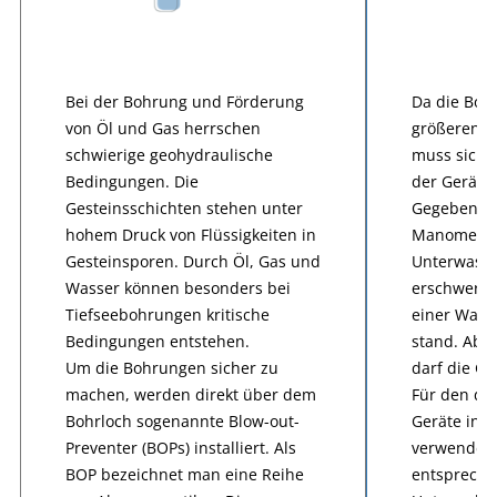
Bei der Bohrung und Förderung
Da die Boh
von Öl und Gas herrschen
größeren Wa
schwierige geohydraulische
muss sich d
Bedingungen. Die
der Geräte 
Gesteinsschichten stehen unter
Gegebenhei
hohem Druck von Flüssigkeiten in
Manometer,
Gesteinsporen. Durch Öl, Gas und
Unterwasser
Wasser können besonders bei
erschwerte
Tiefseebohrungen kritische
einer Wass
Bedingungen entstehen.
stand. Abe
Um die Bohrungen sicher zu
darf die Ge
machen, werden direkt über dem
Für den da
Bohrloch sogenannte Blow-out-
Geräte in 
Preventer (BOPs) installiert. Als
verwenden 
BOP bezeichnet man eine Reihe
entspreche